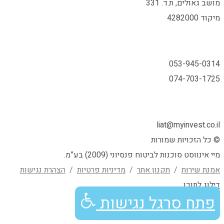
מושב גאולים, ת.ד. 331
מיקוד 4282000
053-945-0314
074-703-1725
liat@myinvest.co.il
© כל הזכויות שמורות
מיי אינווסט סוכנות לביטוח פנסיוני (2009) בע”מ.
אמנת שירות
/
תקנון אתר
/
מדיניות פרטיות
/
הצהרת נגישות
גלילה
דילוג לתוכן
פתח סרגל נגישות
לראש