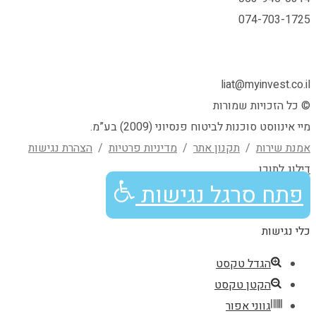
074-703-1725
liat@myinvest.co.il
© כל הזכויות שמורות
מיי אינווסט סוכנות לביטוח פנסיוני (2009) בע”מ.
אמנת שירות
/
תקנון אתר
/
מדיניות פרטיות
/
הצהרת נגישות
גלילה
דילוג לתוכן
פתח סרגל נגישות
לראש
כלי נגישות
העמוד
הגדל טקסט
הקטן טקסט
גווני אפור