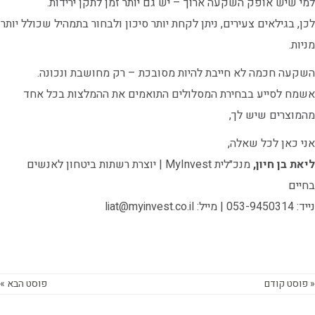
למי שיש אופק השקעה ארוך – יש גם יותר זמן לתקן ירידות.
לכן, בגילאים צעירים, ניתן לקחת יותר סיכון ולבחור בתמהיל שכולל יותר
מניות.
השקעה חכמה לא חייבת להיות מסובכת – רק מחושבת ונכונה.
אשמח לסייע בבחירת המסלולים התואמים את ההמלצות בכל אחד
מהמוצרים שיש לך,
אני כאן לכל שאלה,
ליאת בן חיון,
מנכ״לית MyInvest | יוצרת רשתות ביטחון לאנשים
בחיים
נייד: 053-9450314 | מייל: liat@myinvest.co.il
« פוסט קודם
פוסט הבא »