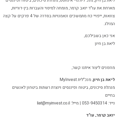
ליאת בן חיון, מנכ"לית מיי אינווסט, מנהלת סיכונים, ביטוח ופיננסים
מארחת את עו"ד יואב קרמר, מומחה למיסוי והעברות בין-דוריות,
צוואות, ייפויי כח מתמשכים ונאמנויות בסדרה של 4 פרקים על קצה
המזלג.
אני כאן בשבילכם,
ליאת בן חיון
מוזמנים ליצור איתנו קשר,
ליאת בן חיון
, מנכ"לית MyInvest
מנהלת סיכונים, ביטוח ופיננסים ויוצרת רשתות ביטחון לאנשים
בחיים
נייד: 053-9450314 | מייל: liat@myinvest.co.il
יואב קרמר, עו"ד