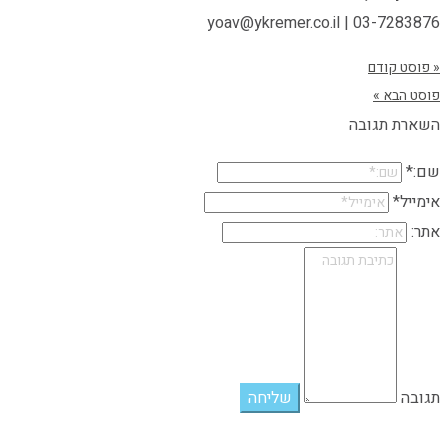
03-7283876 | yoav@ykremer.co.il
« פוסט קודם
פוסט הבא »
השארת תגובה
שם:*
אימייל*
אתר:
תגובה