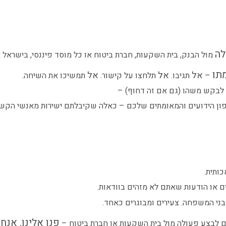
לה
מול הבנק, בית השקעות, חברת ביטוח או כל מוסד פיננסי, בישראל 
מתו
אל
אל
אל
–
תגיבו.
תלחצו על קישור.
תמשיכו את השיחה.
 לבקש משהו (גם אם זה דחוף) –
ון
הידועים והמאומתים שלכם
– כאלה שקיבלתם
ישירות
מאנשי הקשר
ותית.
ים או הודעות שאתם לא מזהים בוודאות.
בני המשפחה.
צעירים ומבוגרים כאחד
.
פנו אלינו. אנחנ
ם לבצע פעולה מול בית השקעות או חברת ביטוח –