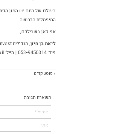
בעולם של היום יש המון הפת
המינימלית הדרושה.
אני כאן בשבילכם,
ליאת בן חיון,
מנכ״לית MyInvest | יוצרת רשתות ביטחון לאנשים בחיים
נייד: 053-9450314 | מייל: liat@myinvest.co.il
« פוסט קודם
השארת תגובה
אימייל*
אתר: