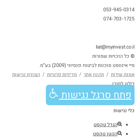
053-945-0314
074-703-1725
liat@myinvest.co.il
© כל הזכויות שמורות
מיי אינווסט סוכנות לביטוח פנסיוני (2009) בע”מ.
אמנת שירות
/
תקנון אתר
/
מדיניות פרטיות
/
הצהרת נגישות
גלילה
דילוג לתוכן
פתח סרגל נגישות
לראש
כלי נגישות
העמוד
הגדל טקסט
הקטן טקסט