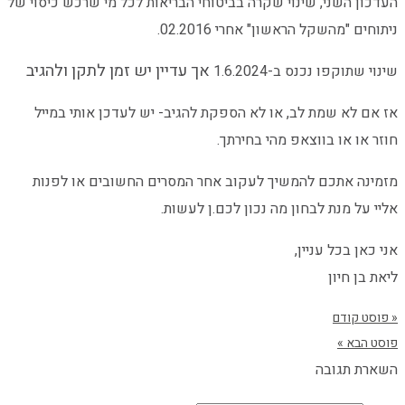
העדכון השני, שינוי שקרה בביטוחי הבריאות לכל מי שרכש כיסוי של
ניתוחים "מהשקל הראשון" אחרי 02.2016.
אך עדיין יש זמן לתקן ולהגיב
שינוי שתוקפו נכנס ב-1.6.2024
אז אם לא שמת לב, או לא הספקת להגיב- יש לעדכן אותי במייל
חוזר או או בווצאפ מהי בחירתך.
מזמינה אתכם להמשיך לעקוב אחר המסרים החשובים
או לפנות
אליי על מנת לבחון מה נכון לכם.ן לעשות.
אני כאן בכל עניין,
ליאת בן חיון
« פוסט קודם
פוסט הבא »
השארת תגובה