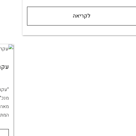
לקריאה
עקר
"עקרו
מארח
המתמ