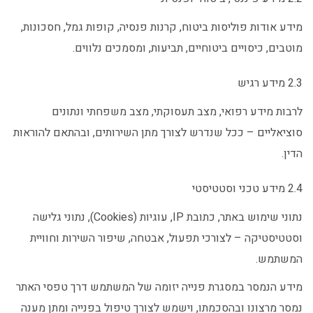
מידע אודות פוליסות ביטוח, קרנות פנסיה, קופות גמל, חסכונות,
מוטבים, כיסויים ביטוחיים, תביעות, ומסמכים נלווים.
2.3 מידע רגיש
לרבות מידע רפואי, מצב תעסוקתי, מצב משפחתי ונתונים
סוציאליים – ככל שנדרש לצורך מתן השירותים, ובהתאם להוראות
הדין.
2.4 מידע טכני וסטטיסטי
נתוני שימוש באתר, כתובת IP, עוגיות (Cookies), נתוני גלישה
וסטטיסטיקה – לצורכי תפעול, אבטחה, שיפור השירות וחוויית
המשתמש.
מידע הנמסר במסגרת פנייה יזומה של המשתמש דרך טפסי האתר
נמסר מרצונו ובהסכמתו, וישמש לצורך טיפול בפנייה ומתן מענה